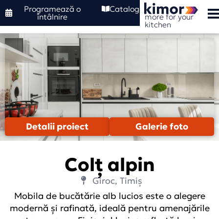
Programează o
Catalog
more for your
întâlnire
kitchen
Detalii proiect
Galerie foto
Colț alpin
Giroc, Timiș
Mobila de bucătărie alb lucios este o alegere
modernă și rafinată, ideală pentru amenajările