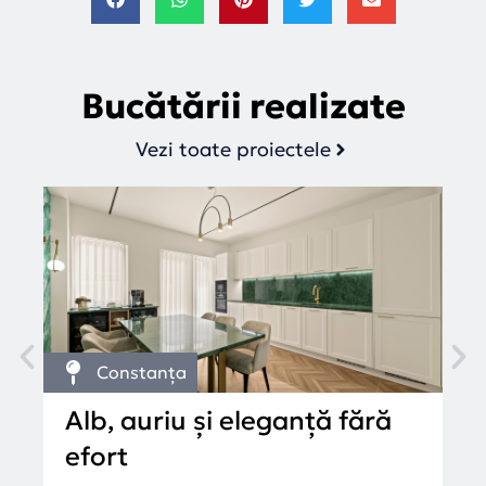
Bucătării realizate
Vezi toate proiectele
Constanța
Alb, auriu și eleganță fără
L
efort
c