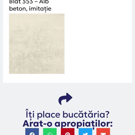
Blat 353 – Alb
beton, imitație
Îți place bucătăria?
Arat-o apropiaților: