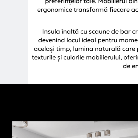
preferințelor tale. Mobilierul b
ergonomice transformă fiecare acti
Insula înaltă cu scaune de bar c
devenind locul ideal pentru momente
același timp, lumina naturală care
texturile și culorile mobilierului, ofe
de en