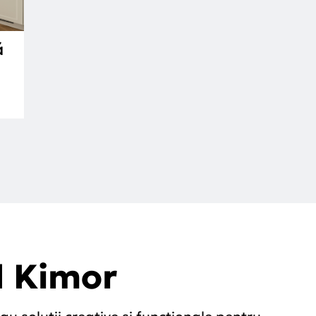
ă
l
Kimor