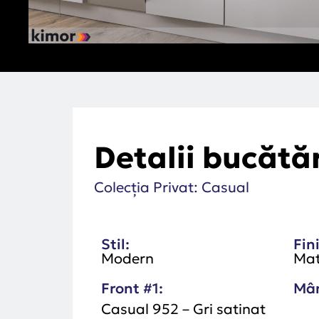
Detalii bucătă
Colecția Privat: Casual
Stil:
Fini
Modern
Ma
Front #1:
Mân
Casual 952 – Gri satinat