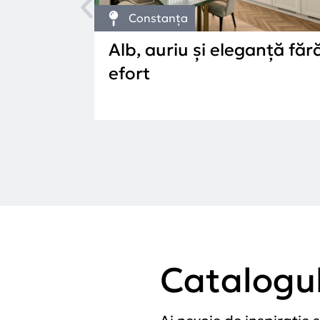
Constanța
Alb, auriu și eleganță făr
efort
Catalogu