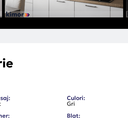
rie
saj:
Culori:
t
Gri
er:
Blat: