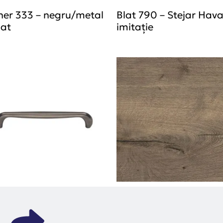
er 333 – negru/metal
Blat 790 – Stejar Hav
iat
imitație