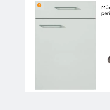
Mân
per