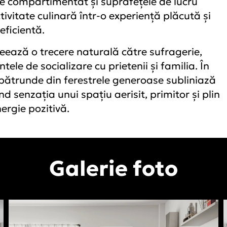
ine compartimentat și suprafețele de lucru
vitate culinară într-o experiență plăcută și
eficientă.
reează o trecere naturală către sufragerie,
le de socializare cu prietenii și familia. În
 pătrunde din ferestrele generoase subliniază
rind senzația unui spațiu aerisit, primitor și plin
ergie pozitivă.
Galerie foto