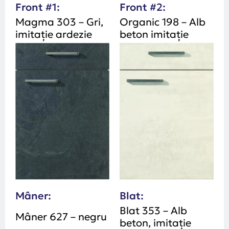
Front #1:
Front #2:
Magma 303 – Gri,
Organic 198 – Alb
imitație ardezie
beton imitație
Mâner:
Blat:
Blat 353 – Alb
Mâner 627 – negru
beton, imitație