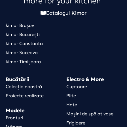
more for your kitchen
Catalogul
Kimor
kimor Brașov
kimor București
kimor Constanța
kimor Suceava
kimor Timișoara
Bucătării
Electro & More
Colecția noastră
Cuptoare
Proiecte realizate
Plite
Hote
Modele
Mașini de spălat vase
Fronturi
Frigidere
Mânere