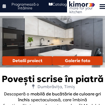
Programează o
Catalog
more for your
întâlnire
kitchen
Detalii proiect
Galerie foto
Povești scrise în piatră
Dumbrăvița, Timiș
Descoperă o
mobilă de bucătărie de culoare gri
închis
spectaculoasă, care îmbină