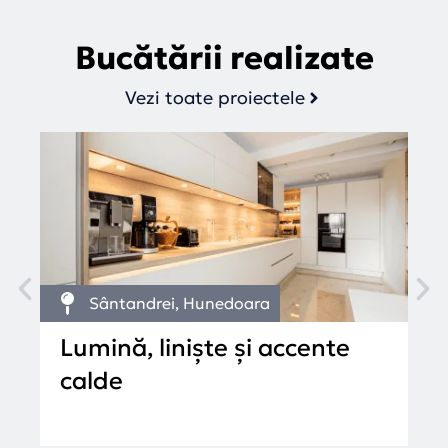
Bucătării realizate
Vezi toate proiectele
Sântandrei, Hunedoara
Lumină, liniște și accente
D
calde
d