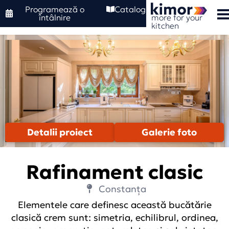
Programează o
Catalog
more for your
întâlnire
kitchen
Detalii proiect
Galerie foto
Rafinament clasic
Constanța
Elementele care definesc această bucătărie
clasică crem sunt: simetria, echilibrul, ordinea,