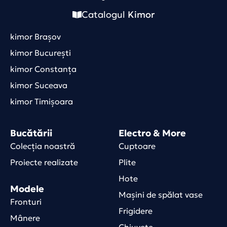
Catalogul
Kimor
kimor Brașov
kimor București
kimor Constanța
kimor Suceava
kimor Timișoara
Bucătării
Electro & More
Colecția noastră
Cuptoare
Proiecte realizate
Plite
Hote
Modele
Mașini de spălat vase
Fronturi
Frigidere
Mânere