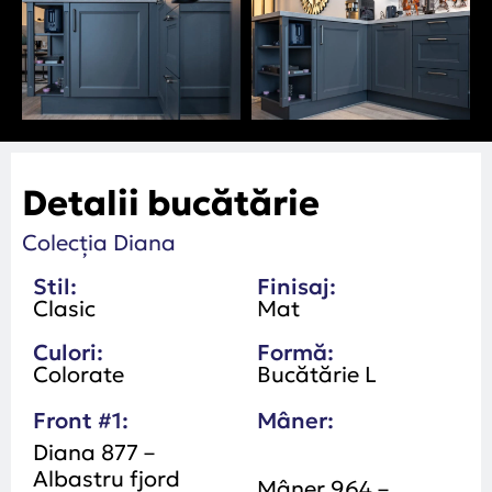
Detalii bucătărie
Colecția Diana
Stil:
Finisaj:
Clasic
Mat
Culori:
Formă:
Colorate
Bucătărie L
Front #1:
Mâner:
Diana 877 –
Albastru fjord
Mâner 964 –