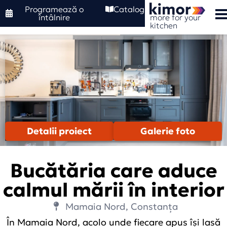
Programează o
Catalog
more for your
întâlnire
kitchen
Detalii proiect
Galerie foto
Bucătăria care aduce
calmul mării în interior
Mamaia Nord, Constanța
În Mamaia Nord, acolo unde fiecare apus își lasă