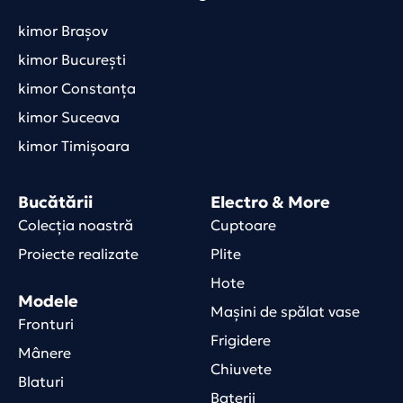
kimor Brașov
kimor București
kimor Constanța
kimor Suceava
kimor Timișoara
Bucătării
Electro & More
Colecția noastră
Cuptoare
Proiecte realizate
Plite
Hote
Modele
Mașini de spălat vase
Fronturi
Frigidere
Mânere
Chiuvete
Blaturi
Baterii