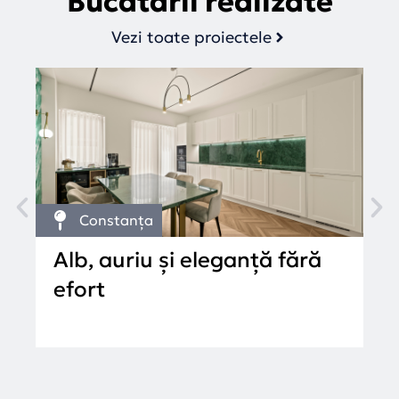
Bucătării realizate
Vezi toate proiectele
Constanța
Alb, auriu și eleganță fără
L
efort
c